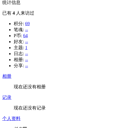
统计信息
已有
4
人来访过
积分:
69
笔魂:
--
P币:
64
好友:
--
主题:
1
日志:
--
相册:
--
分享:
--
相册
现在还没有相册
记录
现在还没有记录
个人资料