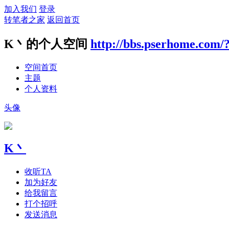
加入我们
登录
转笔者之家
返回首页
K丶的个人空间
http://bbs.pserhome.com/
空间首页
主题
个人资料
头像
K丶
收听TA
加为好友
给我留言
打个招呼
发送消息