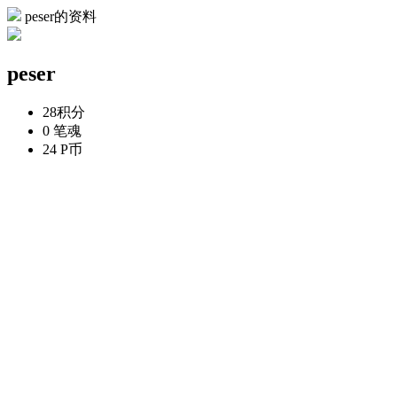
peser的资料
peser
28
积分
0
笔魂
24
P币