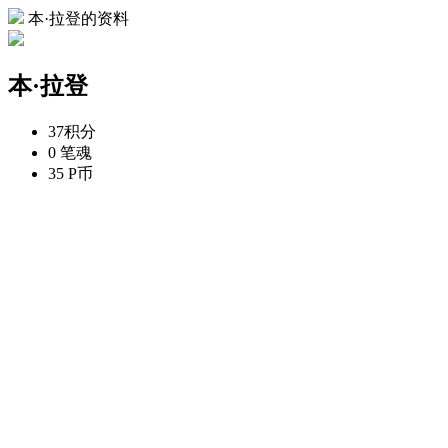
本·拉登的资料
本·拉登
37
积分
0
笔魂
35
P币