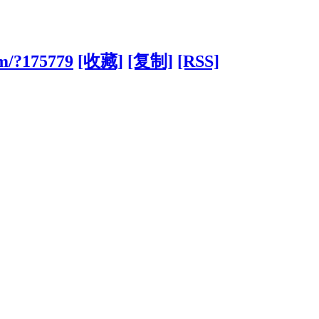
om/?175779
[收藏]
[复制]
[RSS]