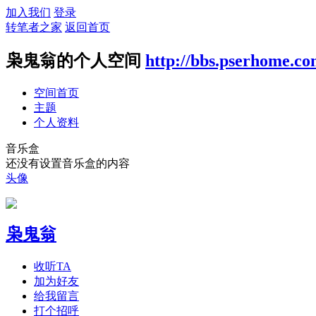
加入我们
登录
转笔者之家
返回首页
枭鬼翁的个人空间
http://bbs.pserhome.c
空间首页
主题
个人资料
音乐盒
还没有设置音乐盒的内容
头像
枭鬼翁
收听TA
加为好友
给我留言
打个招呼