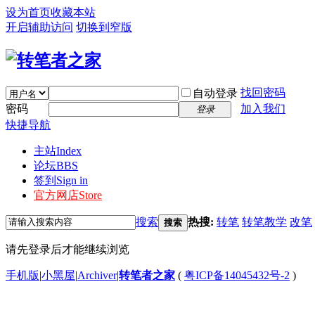
设为首页
收藏本站
开启辅助访问
切换到窄版
找回密码
自动登录
密码
加入我们
登录
快捷导航
主站
Index
论坛
BBS
签到
Sign in
官方网店
Store
搜索
热搜:
转笔
转笔教学
改笔
搜索
请先登录后才能继续浏览
手机版
|
小黑屋
|
Archiver
|
转笔者之家
(
粤ICP备14045432号-2
)