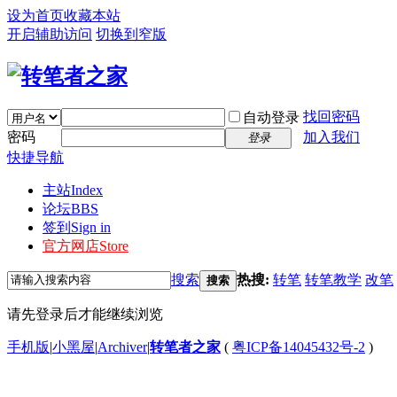
设为首页
收藏本站
开启辅助访问
切换到窄版
找回密码
自动登录
密码
加入我们
登录
快捷导航
主站
Index
论坛
BBS
签到
Sign in
官方网店
Store
搜索
热搜:
转笔
转笔教学
改笔
搜索
请先登录后才能继续浏览
手机版
|
小黑屋
|
Archiver
|
转笔者之家
(
粤ICP备14045432号-2
)