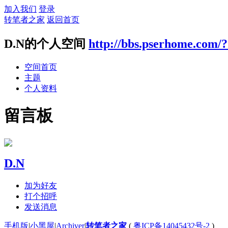
加入我们
登录
转笔者之家
返回首页
D.N的个人空间
http://bbs.pserhome.com/
空间首页
主题
个人资料
留言板
D.N
加为好友
打个招呼
发送消息
手机版
|
小黑屋
|
Archiver
|
转笔者之家
(
粤ICP备14045432号-2
)